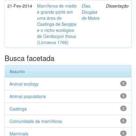
21-Fev-2014
Mamíferos de médio
Dias,
Dissertação
e grande porte em
Douglas
uma área de
de Matos
Caatinga de Sergipe
e o nicho ecológico
de Cerdocyon thous
(Linnaeus 1766)
Busca facetada
Assunto
Animal ecology
1
Animal populations
1
Caatinga
1
Comunidade de mamíferos
1
Mammals
1