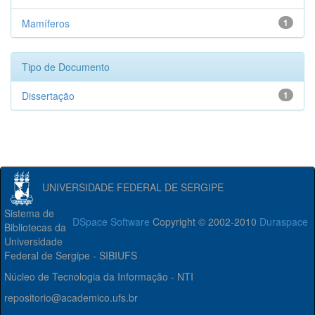
Mamíferos
1
Tipo de Documento
Dissertação
1
UNIVERSIDADE FEDERAL DE SERGIPE
Sistema de
DSpace Software
Copyright © 2002-2010
Duraspace
Bibliotecas da
Universidade
Federal de Sergipe - SIBIUFS
Núcleo de Tecnologia da Informação - NTI
repositorio@academico.ufs.br