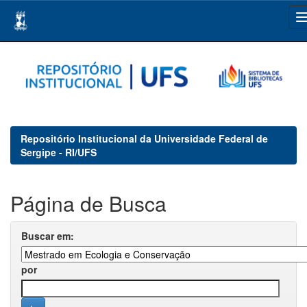
Skip
navigation
Repositório Institucional da Universidade Federal de
Sergipe - RI/UFS
Página de Busca
Buscar em:
por