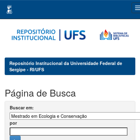
Skip
navigation
Repositório Institucional da Universidade Federal de
Sergipe - RI/UFS
Página de Busca
Buscar em:
por