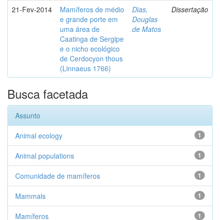
21-Fev-2014
Mamíferos de médio
Dias,
Dissertação
e grande porte em
Douglas
uma área de
de Matos
Caatinga de Sergipe
e o nicho ecológico
de Cerdocyon thous
(Linnaeus 1766)
Busca facetada
Assunto
Animal ecology
1
Animal populations
1
Comunidade de mamíferos
1
Mammals
1
Mamíferos
1