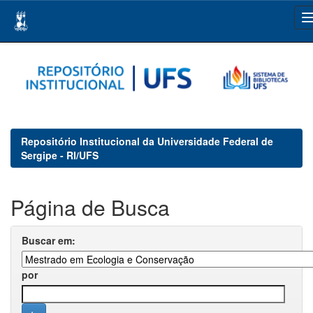
Skip
navigation
Repositório Institucional da Universidade Federal de
Sergipe - RI/UFS
Página de Busca
Buscar em:
por