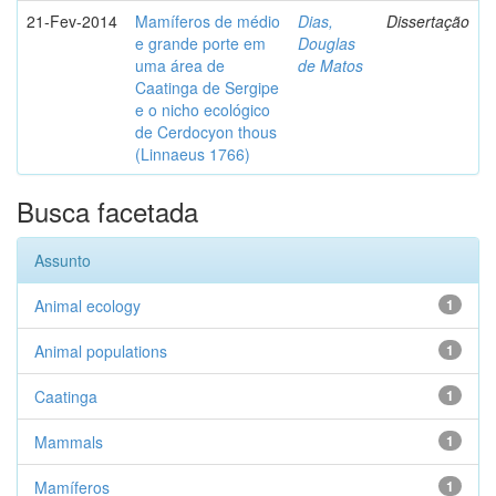
21-Fev-2014
Mamíferos de médio
Dias,
Dissertação
e grande porte em
Douglas
uma área de
de Matos
Caatinga de Sergipe
e o nicho ecológico
de Cerdocyon thous
(Linnaeus 1766)
Busca facetada
Assunto
Animal ecology
1
Animal populations
1
Caatinga
1
Mammals
1
Mamíferos
1