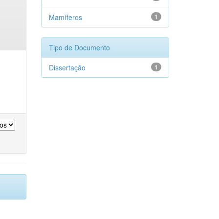
Mamíferos
1
Tipo de Documento
Dissertação
1