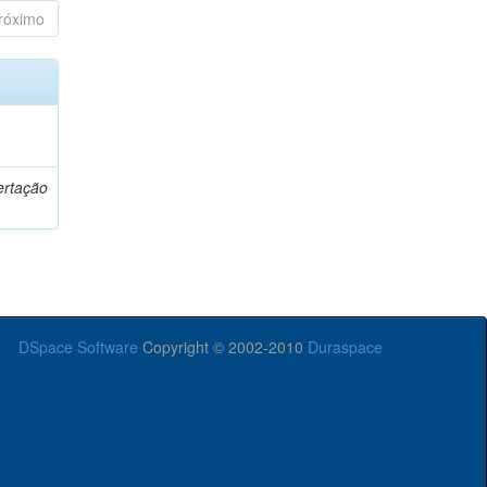
róximo
o
ertação
DSpace Software
Copyright © 2002-2010
Duraspace