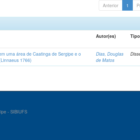
Anterior
1
P
Autor(es)
Tip
em uma área de Caatinga de Sergipe e o
Dias, Douglas
Diss
(Linnaeus 1766)
de Matos
gipe - SIBIUFS