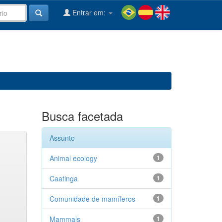
Entrar em:
Busca facetada
Assunto
Animal ecology
1
Caatinga
1
Comunidade de mamíferos
1
Mammals
1