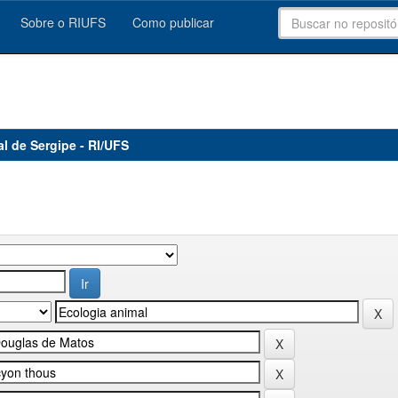
Sobre o RIUFS
Como publicar
al de Sergipe - RI/UFS