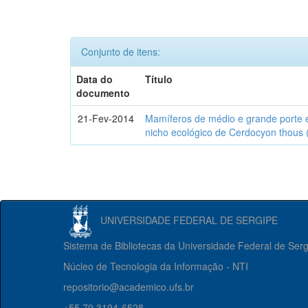
Conjunto de itens:
Data do
Título
documento
21-Fev-2014
Mamíferos de médio e grande porte 
nicho ecológico de Cerdocyon thous 
UNIVERSIDADE FEDERAL DE SERGIPE
Sistema de Bibliotecas da Universidade Federal de Ser
Núcleo de Tecnologia da Informação - NTI
repositorio@academico.ufs.br
+55 79 3194-6528