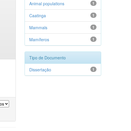
Animal populations
1
Caatinga
1
Mammals
1
Mamíferos
1
Tipo de Documento
Dissertação
1