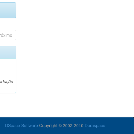
róximo
o
ertação
DSpace Software
Copyright © 2002-2010
Duraspace