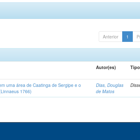
Anterior
1
P
Autor(es)
Tip
em uma área de Caatinga de Sergipe e o
Dias, Douglas
Diss
(Linnaeus 1766)
de Matos