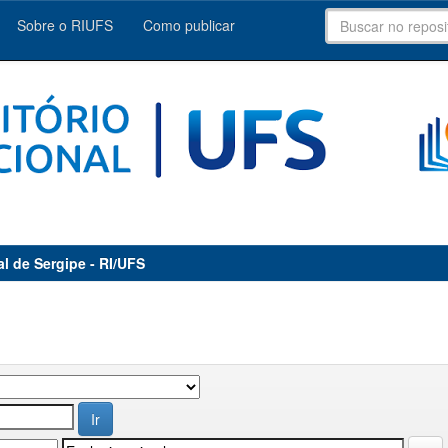
Sobre o RIUFS
Como publicar
al de Sergipe - RI/UFS