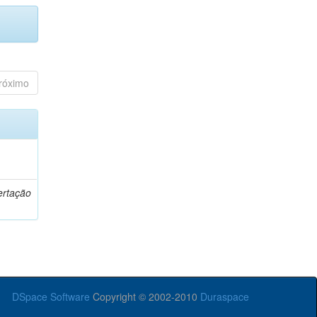
róximo
o
ertação
DSpace Software
Copyright © 2002-2010
Duraspace