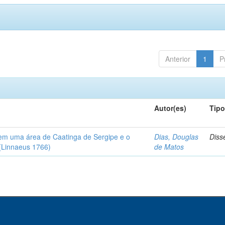
Anterior
1
P
Autor(es)
Tip
em uma área de Caatinga de Sergipe e o
Dias, Douglas
Diss
(Linnaeus 1766)
de Matos