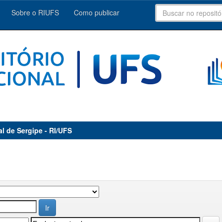
Sobre o RIUFS
Como publicar
al de Sergipe - RI/UFS