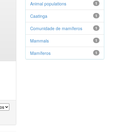
Animal populations
1
Caatinga
1
Comunidade de mamíferos
1
Mammals
1
Mamíferos
1