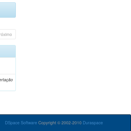
róximo
o
ertação
DSpace Software
Copyright © 2002-2010
Duraspace