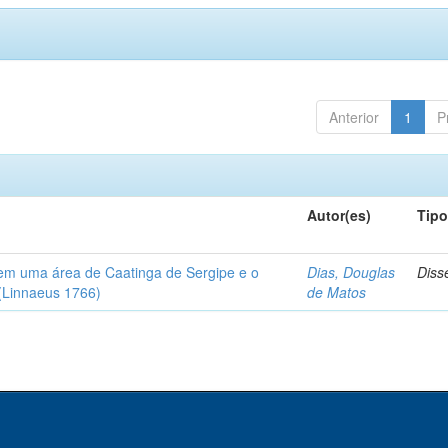
Anterior
1
P
Autor(es)
Tip
em uma área de Caatinga de Sergipe e o
Dias, Douglas
Diss
(Linnaeus 1766)
de Matos