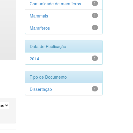
Comunidade de mamíferos
1
Mammals
1
Mamíferos
1
Data de Publicação
2014
1
Tipo de Documento
Dissertação
1