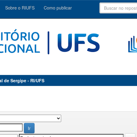
Sobre o RIUFS
Como publicar
al de Sergipe - RI/UFS