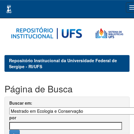
Skip
navigation
Repositório Institucional da Universidade Federal de
Sergipe - RI/UFS
Página de Busca
Buscar em:
por