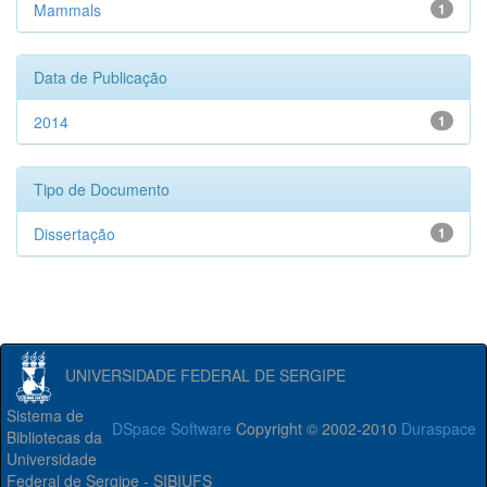
Mammals
1
Data de Publicação
2014
1
Tipo de Documento
Dissertação
1
UNIVERSIDADE FEDERAL DE SERGIPE
Sistema de
DSpace Software
Copyright © 2002-2010
Duraspace
Bibliotecas da
Universidade
Federal de Sergipe - SIBIUFS