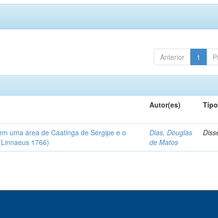
Anterior
1
P
Autor(es)
Tip
em uma área de Caatinga de Sergipe e o
Dias, Douglas
Diss
(Linnaeus 1766)
de Matos