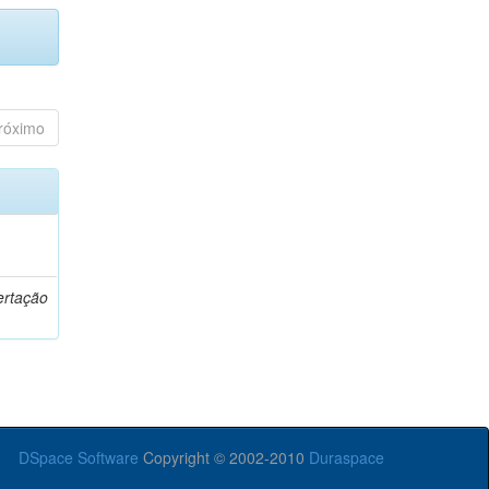
róximo
o
ertação
DSpace Software
Copyright © 2002-2010
Duraspace