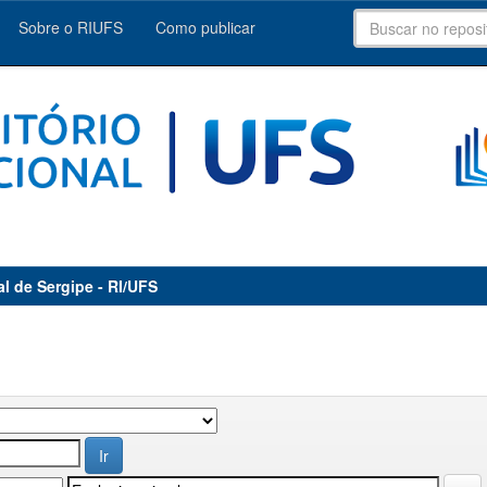
Sobre o RIUFS
Como publicar
al de Sergipe - RI/UFS