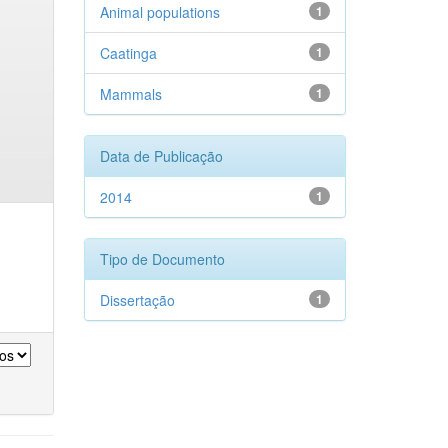
Animal populations
1
Caatinga
1
Mammals
1
Data de Publicação
2014
1
Tipo de Documento
Dissertação
1