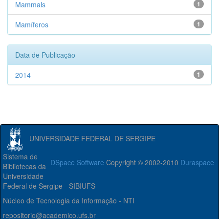
Mammals
1
Mamíferos
1
Data de Publicação
2014
1
UNIVERSIDADE FEDERAL DE SERGIPE
Sistema de
DSpace Software
Copyright © 2002-2010
Duraspace
Bibliotecas da
Universidade
Federal de Sergipe - SIBIUFS
Núcleo de Tecnologia da Informação - NTI
repositorio@academico.ufs.br