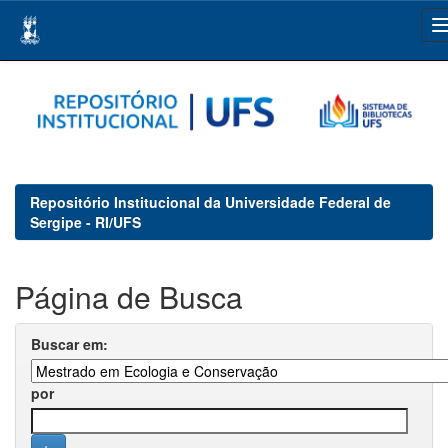
Skip
navigation
Repositório Institucional da Universidade Federal de
Sergipe - RI/UFS
Página de Busca
Buscar em:
por