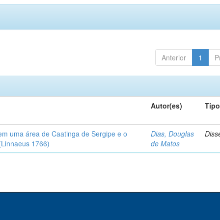
Anterior
1
P
Autor(es)
Tip
em uma área de Caatinga de Sergipe e o
Dias, Douglas
Diss
(Linnaeus 1766)
de Matos