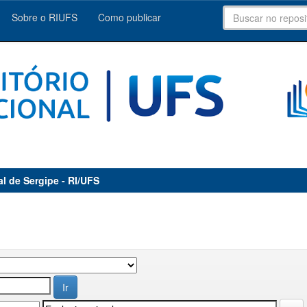
Sobre o RIUFS
Como publicar
al de Sergipe - RI/UFS