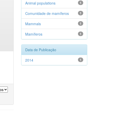
Animal populations
1
Comunidade de mamíferos
1
Mammals
1
Mamíferos
1
Data de Publicação
2014
1