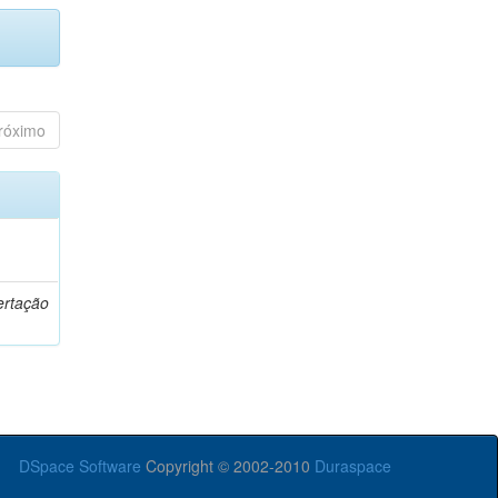
róximo
o
ertação
DSpace Software
Copyright © 2002-2010
Duraspace