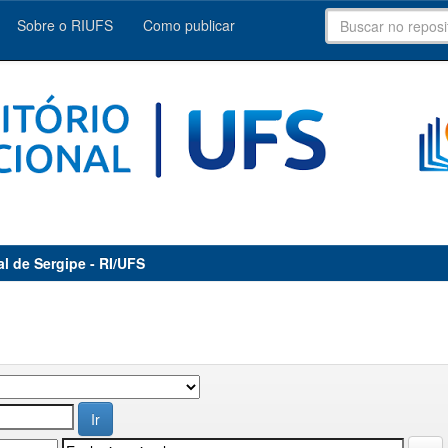
Sobre o RIUFS
Como publicar
al de Sergipe - RI/UFS