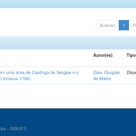
Anterior
1
P
Autor(es)
Tip
em uma área de Caatinga de Sergipe e o
Dias, Douglas
Diss
(Linnaeus 1766)
de Matos
gipe - SIBIUFS