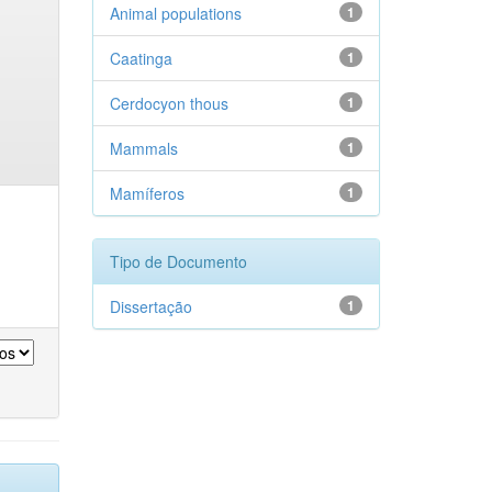
Animal populations
1
Caatinga
1
Cerdocyon thous
1
Mammals
1
Mamíferos
1
Tipo de Documento
Dissertação
1