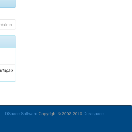
róximo
o
ertação
DSpace Software
Copyright © 2002-2010
Duraspace