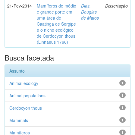
21-Fev-2014
Mamíferos de médio
Dias,
Dissertação
e grande porte em
Douglas
uma área de
de Matos
Caatinga de Sergipe
e o nicho ecológico
de Cerdocyon thous
(Linnaeus 1766)
Busca facetada
Assunto
Animal ecology
1
Animal populations
1
Cerdocyon thous
1
Mammals
1
Mamíferos
1