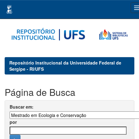
Skip
navigation
Repositório Institucional da Universidade Federal de
Sergipe - RI/UFS
Página de Busca
Buscar em:
por