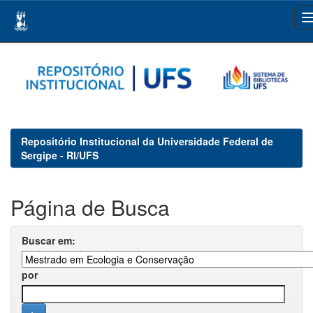
Skip
navigation
Repositório Institucional da Universidade Federal de
Sergipe - RI/UFS
Página de Busca
Buscar em:
por