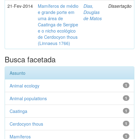
21-Fev-2014
Mamíferos de médio
Dias,
Dissertação
e grande porte em
Douglas
uma área de
de Matos
Caatinga de Sergipe
e o nicho ecológico
de Cerdocyon thous
(Linnaeus 1766)
Busca facetada
Assunto
Animal ecology
1
Animal populations
1
Caatinga
1
Cerdocyon thous
1
Mamíferos
1