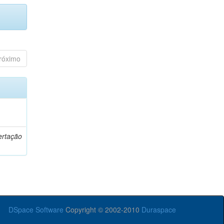
róximo
o
ertação
DSpace Software
Copyright © 2002-2010
Duraspace