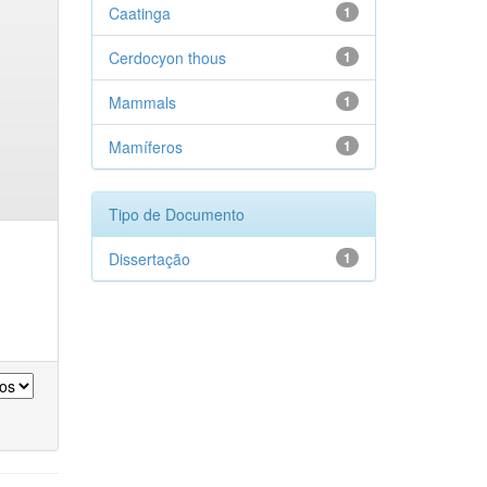
Caatinga
1
Cerdocyon thous
1
Mammals
1
Mamíferos
1
Tipo de Documento
Dissertação
1