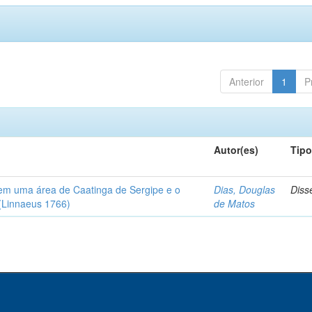
Anterior
1
P
Autor(es)
Tip
em uma área de Caatinga de Sergipe e o
Dias, Douglas
Diss
(Linnaeus 1766)
de Matos