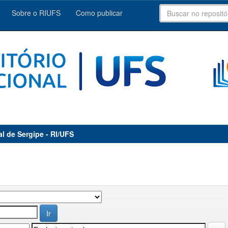
Sobre o RIUFS
Como publicar
al de Sergipe - RI/UFS