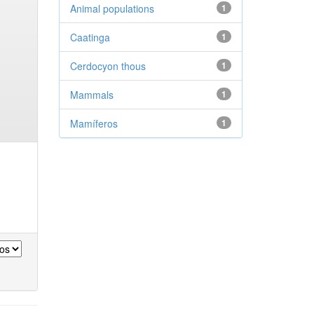
Animal populations
1
Caatinga
1
Cerdocyon thous
1
Mammals
1
Mamíferos
1