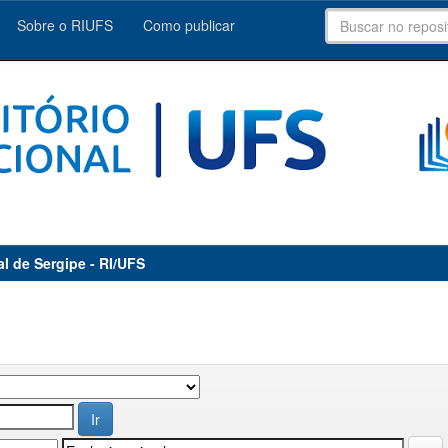
Sobre o RIUFS
Como publicar
al de Sergipe - RI/UFS