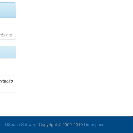
róximo
o
ertação
DSpace Software
Copyright © 2002-2010
Duraspace