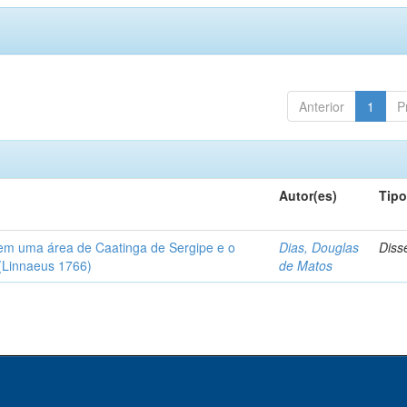
Anterior
1
P
Autor(es)
Tip
em uma área de Caatinga de Sergipe e o
Dias, Douglas
Diss
(Linnaeus 1766)
de Matos