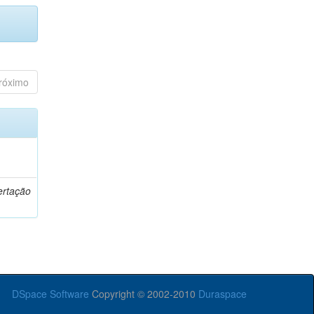
róximo
o
ertação
DSpace Software
Copyright © 2002-2010
Duraspace