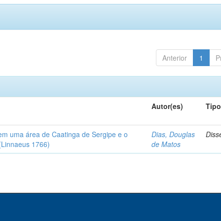
Anterior
1
P
Autor(es)
Tip
em uma área de Caatinga de Sergipe e o
Dias, Douglas
Diss
(Linnaeus 1766)
de Matos