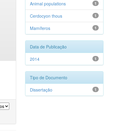
Animal populations
1
Cerdocyon thous
1
Mamíferos
1
Data de Publicação
2014
1
Tipo de Documento
Dissertação
1