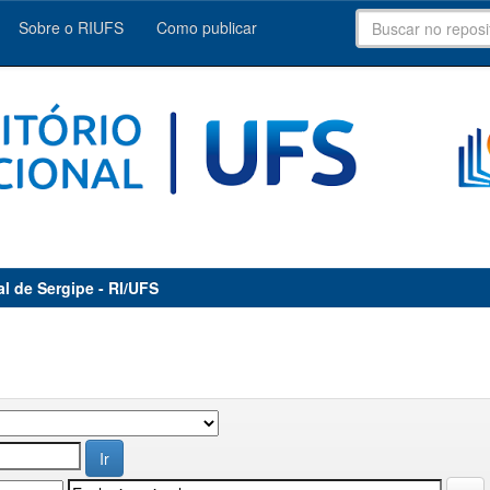
Sobre o RIUFS
Como publicar
al de Sergipe - RI/UFS