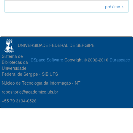
próximo >
UNIVERSIDADE FEDERAL DE SERGIPE
Sistema de
DSpace Software
Copyright © 2002-2010
Duraspace
Bibliotecas da
Universidade
Federal de Sergipe - SIBIUFS
Núcleo de Tecnologia da Informação - NTI
repositorio@academico.ufs.br
+55 79 3194-6528