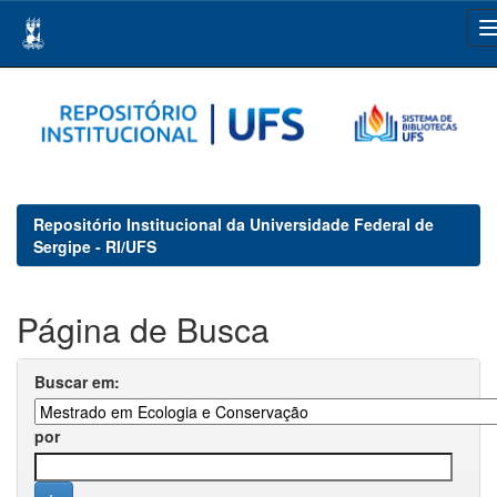
Skip
navigation
Repositório Institucional da Universidade Federal de
Sergipe - RI/UFS
Página de Busca
Buscar em:
por