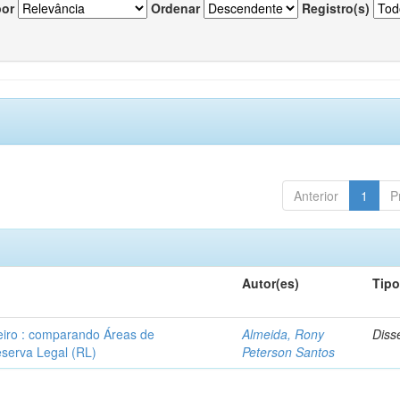
por
Ordenar
Registro(s)
Anterior
1
P
Autor(es)
Tip
leiro : comparando Áreas de
Almeida, Rony
Diss
serva Legal (RL)
Peterson Santos