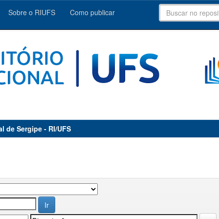
Sobre o RIUFS
Como publicar
al de Sergipe - RI/UFS