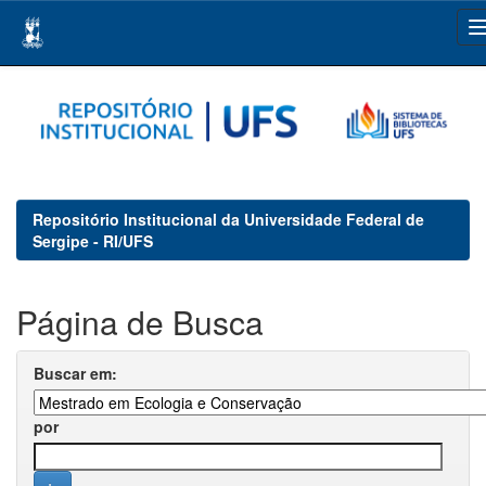
Skip
navigation
Repositório Institucional da Universidade Federal de
Sergipe - RI/UFS
Página de Busca
Buscar em:
por