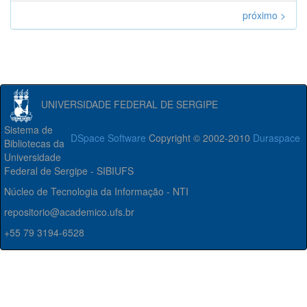
próximo >
UNIVERSIDADE FEDERAL DE SERGIPE
Sistema de
DSpace Software
Copyright © 2002-2010
Duraspace
Bibliotecas da
Universidade
Federal de Sergipe - SIBIUFS
Núcleo de Tecnologia da Informação - NTI
repositorio@academico.ufs.br
+55 79 3194-6528