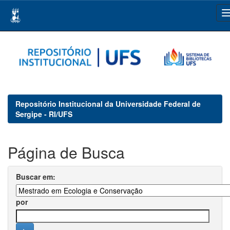
Skip
navigation
Repositório Institucional da Universidade Federal de
Sergipe - RI/UFS
Página de Busca
Buscar em:
por