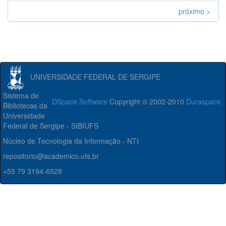
próximo >
UNIVERSIDADE FEDERAL DE SERGIPE
Sistema de
DSpace Software
Copyright © 2002-2010
Duraspace
Bibliotecas da
Universidade
Federal de Sergipe - SIBIUFS
Núcleo de Tecnologia da Informação - NTI
repositorio@academico.ufs.br
+55 79 3194-6528