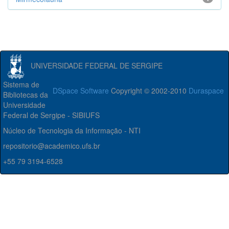
UNIVERSIDADE FEDERAL DE SERGIPE
Sistema de
DSpace Software
Copyright © 2002-2010
Duraspace
Bibliotecas da
Universidade
Federal de Sergipe - SIBIUFS
Núcleo de Tecnologia da Informação - NTI
repositorio@academico.ufs.br
+55 79 3194-6528