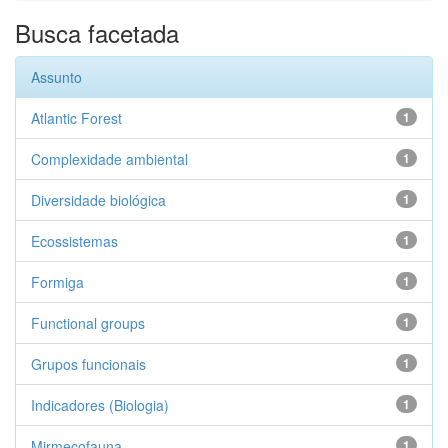
Busca facetada
Assunto
Atlantic Forest
1
Complexidade ambiental
1
Diversidade biológica
1
Ecossistemas
1
Formiga
1
Functional groups
1
Grupos funcionais
1
Indicadores (Biologia)
1
Mirmecofauna
1