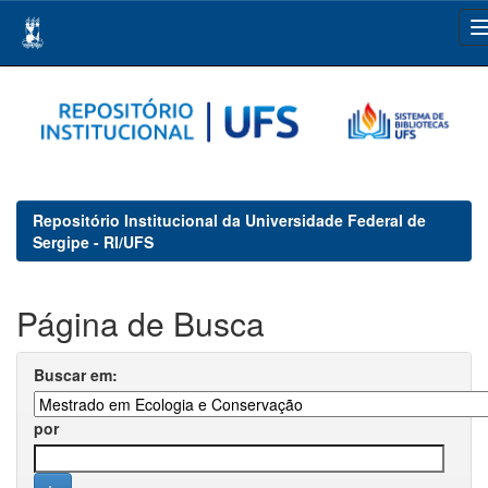
Skip
navigation
Repositório Institucional da Universidade Federal de
Sergipe - RI/UFS
Página de Busca
Buscar em:
por