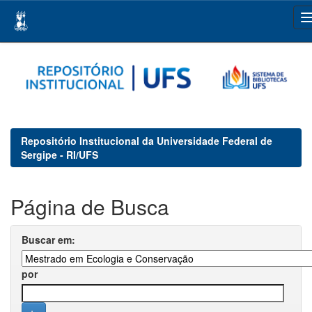
Skip
navigation
Repositório Institucional da Universidade Federal de
Sergipe - RI/UFS
Página de Busca
Buscar em:
por