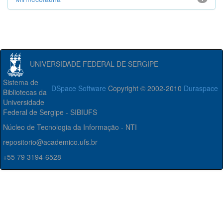
UNIVERSIDADE FEDERAL DE SERGIPE
Sistema de
DSpace Software
Copyright © 2002-2010
Duraspace
Bibliotecas da
Universidade
Federal de Sergipe - SIBIUFS
Núcleo de Tecnologia da Informação - NTI
repositorio@academico.ufs.br
+55 79 3194-6528