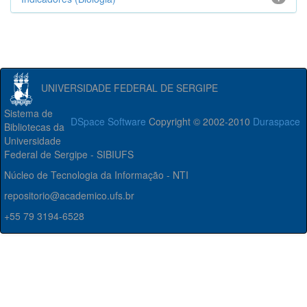
UNIVERSIDADE FEDERAL DE SERGIPE
Sistema de
DSpace Software
Copyright © 2002-2010
Duraspace
Bibliotecas da
Universidade
Federal de Sergipe - SIBIUFS
Núcleo de Tecnologia da Informação - NTI
repositorio@academico.ufs.br
+55 79 3194-6528