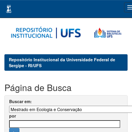
Skip
navigation
Repositório Institucional da Universidade Federal de
Sergipe - RI/UFS
Página de Busca
Buscar em:
por