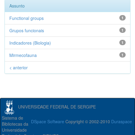
Assunto
Functional groups
1
Grupos funcionais
1
Indicadores (Biologia)
1
Mirmecofauna
1
< anterior
UNIVERSIDADE FEDERAL DE SERGIPE
Sistema de
DSpace Software
Copyright © 2002-2010
Duraspace
Bibliotecas da
Universidade