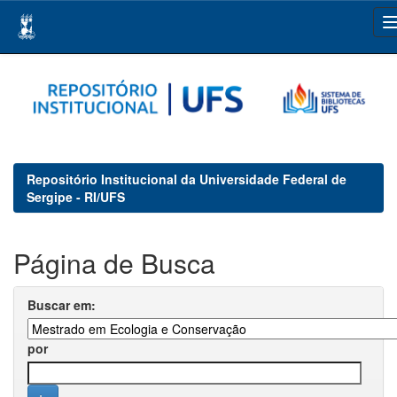
Skip
navigation
Repositório Institucional da Universidade Federal de
Sergipe - RI/UFS
Página de Busca
Buscar em:
por