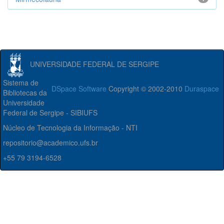
UNIVERSIDADE FEDERAL DE SERGIPE
Sistema de
DSpace Software
Copyright © 2002-2010
Duraspace
Bibliotecas da
Universidade
Federal de Sergipe - SIBIUFS
Núcleo de Tecnologia da Informação - NTI
repositorio@academico.ufs.br
+55 79 3194-6528