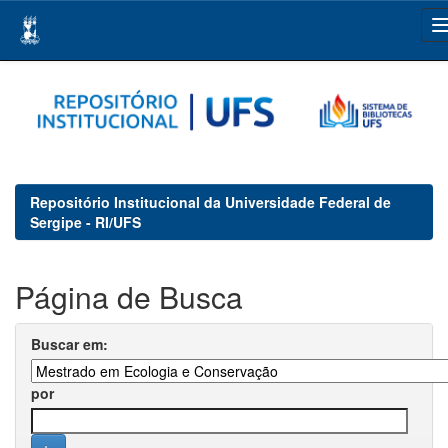
Skip
navigation
Repositório Institucional da Universidade Federal de
Sergipe - RI/UFS
Página de Busca
Buscar em:
por