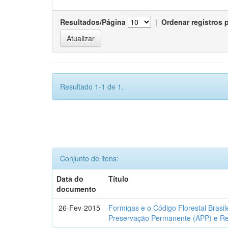
Resultados/Página
|
Ordenar registros 
Resultado 1-1 de 1.
Conjunto de itens:
Data do
Título
documento
26-Fev-2015
Formigas e o Código Florestal Brasi
Preservação Permanente (APP) e Re