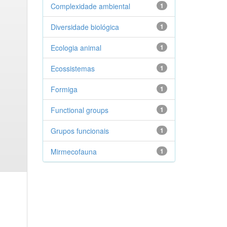
Complexidade ambiental
1
Diversidade biológica
1
Ecologia animal
1
Ecossistemas
1
Formiga
1
Functional groups
1
Grupos funcionais
1
Mirmecofauna
1