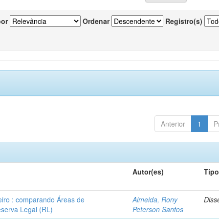
por
Ordenar
Registro(s)
Anterior
1
P
Autor(es)
Tip
leiro : comparando Áreas de
Almeida, Rony
Diss
serva Legal (RL)
Peterson Santos