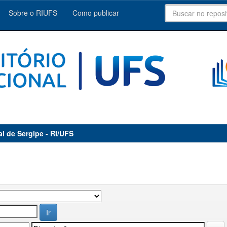
Sobre o RIUFS
Como publicar
al de Sergipe - RI/UFS