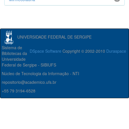
UNIVERSIDADE FEDERAL DE SERGIPE
Sistema de
DSpace Software
Copyright © 2002-2010
Duraspace
Bibliotecas da
Universidade
Federal de Sergipe - SIBIUFS
Núcleo de Tecnologia da Informação - NTI
repositorio@academico.ufs.br
+55 79 3194-6528