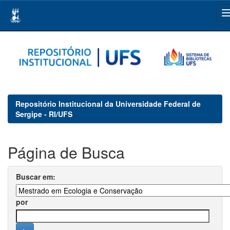
Skip
navigation
Repositório Institucional da Universidade Federal de
Sergipe - RI/UFS
Página de Busca
Buscar em:
por