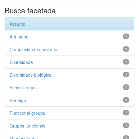
Busca facetada
Assunto
Ant fauna
1
Complexidade ambiental
1
Diversidade
1
Diversidade biológica
1
Ecossistemas
1
Formiga
1
Functional groups
1
Grupos funcionais
1
Mirmecofauna
1