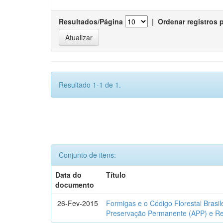
Resultados/Página
|
Ordenar registros 
Resultado 1-1 de 1.
Conjunto de itens:
Data do
Título
documento
26-Fev-2015
Formigas e o Código Florestal Brasi
Preservação Permanente (APP) e Re