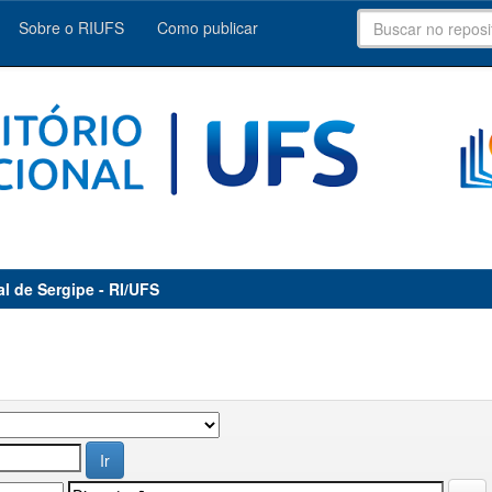
Sobre o RIUFS
Como publicar
al de Sergipe - RI/UFS