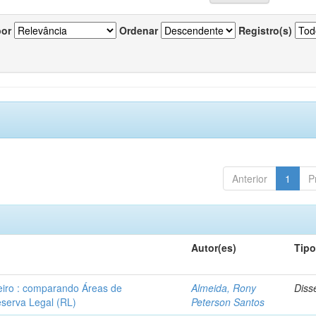
por
Ordenar
Registro(s)
Anterior
1
P
Autor(es)
Tip
leiro : comparando Áreas de
Almeida, Rony
Diss
serva Legal (RL)
Peterson Santos