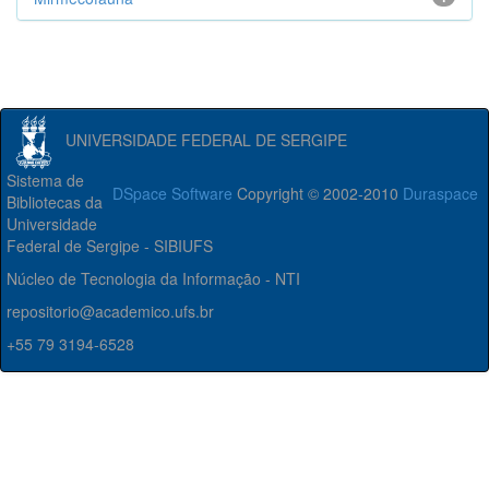
UNIVERSIDADE FEDERAL DE SERGIPE
Sistema de
DSpace Software
Copyright © 2002-2010
Duraspace
Bibliotecas da
Universidade
Federal de Sergipe - SIBIUFS
Núcleo de Tecnologia da Informação - NTI
repositorio@academico.ufs.br
+55 79 3194-6528