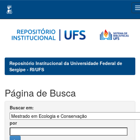
Skip
navigation
Repositório Institucional da Universidade Federal de
Sergipe - RI/UFS
Página de Busca
Buscar em:
por