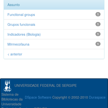
Assunto
Functional groups
1
Grupos funcionais
1
Indicadores (Biologia)
1
Mirmecofauna
1
< anterior
UNIVERSIDADE FEDERAL DE SERGIPE
Sistema de
DSpace Software
Copyright © 2002-2010
Duraspace
Bibliotecas da
Universidade