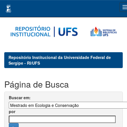
Skip
navigation
Repositório Institucional da Universidade Federal de
Sergipe - RI/UFS
Página de Busca
Buscar em:
por