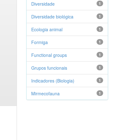
Diversidade
1
Diversidade biológica
1
Ecologia animal
1
Formiga
1
Functional groups
1
Grupos funcionais
1
Indicadores (Biologia)
1
Mirmecofauna
1