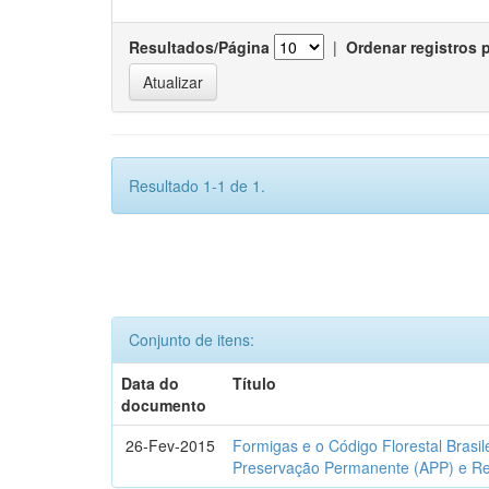
Resultados/Página
|
Ordenar registros 
Resultado 1-1 de 1.
Conjunto de itens:
Data do
Título
documento
26-Fev-2015
Formigas e o Código Florestal Brasi
Preservação Permanente (APP) e Re