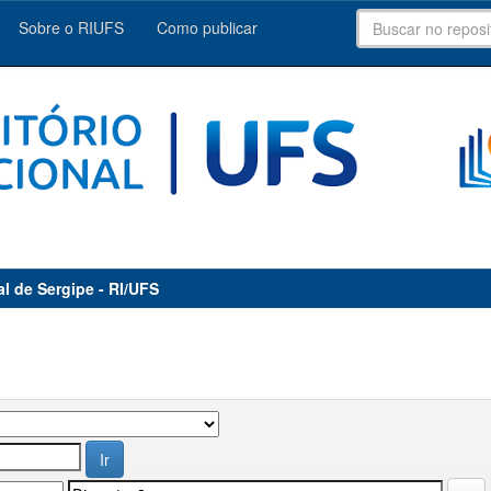
Sobre o RIUFS
Como publicar
al de Sergipe - RI/UFS