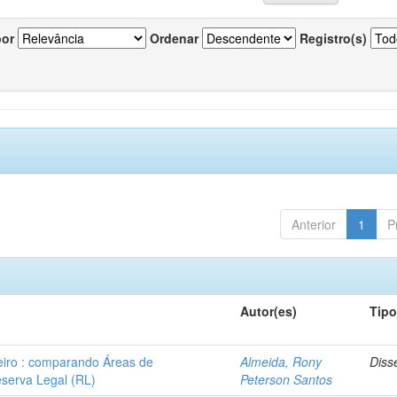
por
Ordenar
Registro(s)
Anterior
1
P
Autor(es)
Tip
leiro : comparando Áreas de
Almeida, Rony
Diss
serva Legal (RL)
Peterson Santos