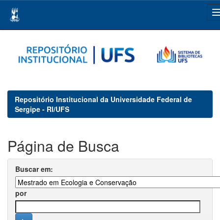
Skip
navigation
Repositório Institucional da Universidade Federal de
Sergipe - RI/UFS
Página de Busca
Buscar em:
por