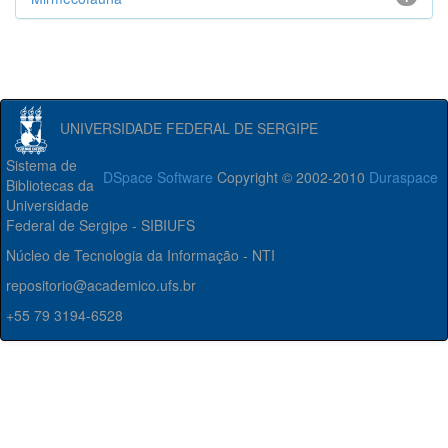
UNIVERSIDADE FEDERAL DE SERGIPE
Sistema de
DSpace Software
Copyright © 2002-2010
Duraspace
Bibliotecas da
Universidade
Federal de Sergipe - SIBIUFS
Núcleo de Tecnologia da Informação - NTI
repositorio@academico.ufs.br
+55 79 3194-6528