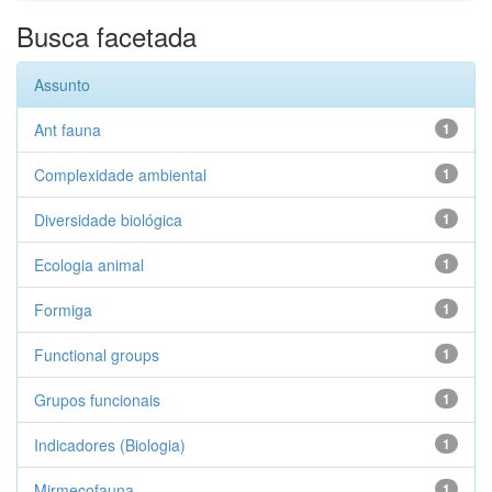
Busca facetada
Assunto
Ant fauna
1
Complexidade ambiental
1
Diversidade biológica
1
Ecologia animal
1
Formiga
1
Functional groups
1
Grupos funcionais
1
Indicadores (Biologia)
1
Mirmecofauna
1