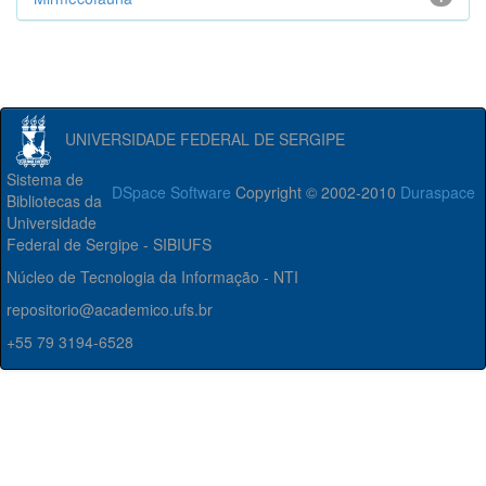
UNIVERSIDADE FEDERAL DE SERGIPE
Sistema de
DSpace Software
Copyright © 2002-2010
Duraspace
Bibliotecas da
Universidade
Federal de Sergipe - SIBIUFS
Núcleo de Tecnologia da Informação - NTI
repositorio@academico.ufs.br
+55 79 3194-6528