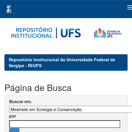
Skip
navigation
Repositório Institucional da Universidade Federal de
Sergipe - RI/UFS
Página de Busca
Buscar em:
por