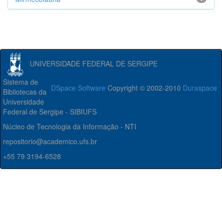
UNIVERSIDADE FEDERAL DE SERGIPE
Sistema de
DSpace Software
Copyright © 2002-2010
Duraspace
Bibliotecas da
Universidade
Federal de Sergipe - SIBIUFS
Núcleo de Tecnologia da Informação - NTI
repositorio@academico.ufs.br
+55 79 3194-6528