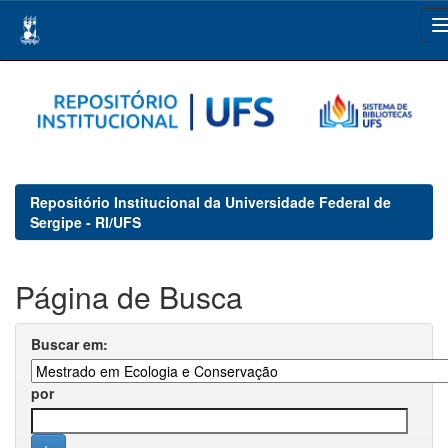
Skip
navigation
Repositório Institucional da Universidade Federal de
Sergipe - RI/UFS
Página de Busca
Buscar em:
por