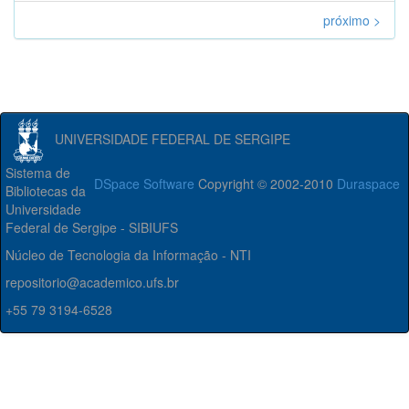
próximo >
UNIVERSIDADE FEDERAL DE SERGIPE
Sistema de
DSpace Software
Copyright © 2002-2010
Duraspace
Bibliotecas da
Universidade
Federal de Sergipe - SIBIUFS
Núcleo de Tecnologia da Informação - NTI
repositorio@academico.ufs.br
+55 79 3194-6528