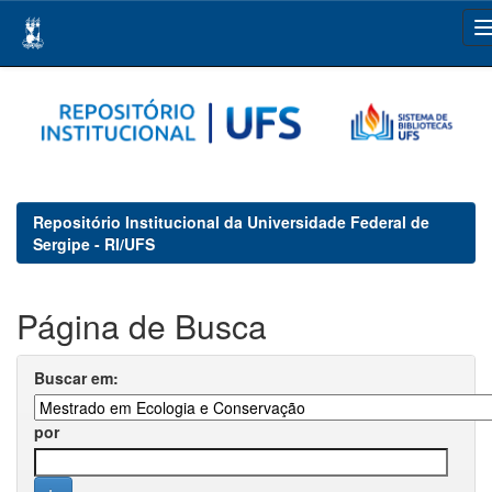
Skip
navigation
Repositório Institucional da Universidade Federal de
Sergipe - RI/UFS
Página de Busca
Buscar em:
por