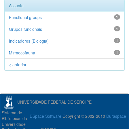
Assunto
Functional groups
1
Grupos funcionais
1
Indicadores (Biologia)
1
Mirmecofauna
1
< anterior
UNIVERSIDADE FEDERAL DE SERGIPE
Sistema de
DSpace Software
Copyright © 2002-2010
Duraspace
Bibliotecas da
Universidade