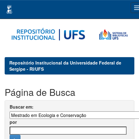
Skip
navigation
Repositório Institucional da Universidade Federal de
Sergipe - RI/UFS
Página de Busca
Buscar em:
por