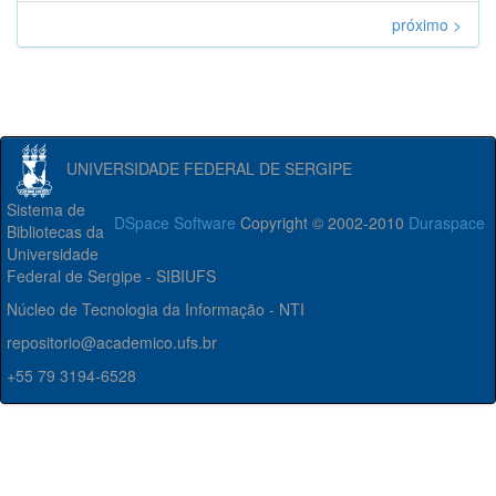
próximo >
UNIVERSIDADE FEDERAL DE SERGIPE
Sistema de
DSpace Software
Copyright © 2002-2010
Duraspace
Bibliotecas da
Universidade
Federal de Sergipe - SIBIUFS
Núcleo de Tecnologia da Informação - NTI
repositorio@academico.ufs.br
+55 79 3194-6528