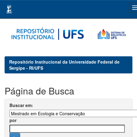
Skip
navigation
Repositório Institucional da Universidade Federal de
Sergipe - RI/UFS
Página de Busca
Buscar em:
por