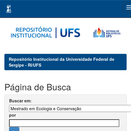
Skip
navigation
Repositório Institucional da Universidade Federal de
Sergipe - RI/UFS
Página de Busca
Buscar em:
por