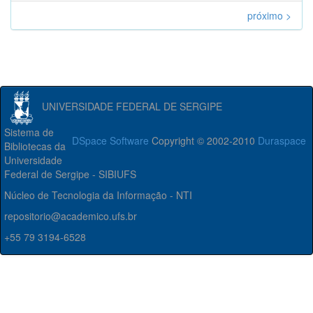
próximo >
UNIVERSIDADE FEDERAL DE SERGIPE
Sistema de
DSpace Software
Copyright © 2002-2010
Duraspace
Bibliotecas da
Universidade
Federal de Sergipe - SIBIUFS
Núcleo de Tecnologia da Informação - NTI
repositorio@academico.ufs.br
+55 79 3194-6528