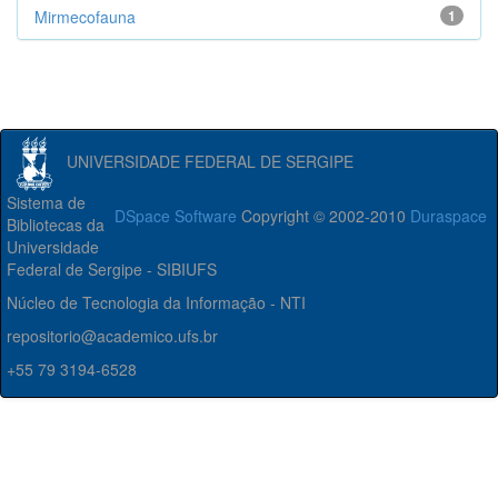
Mirmecofauna
1
UNIVERSIDADE FEDERAL DE SERGIPE
Sistema de
DSpace Software
Copyright © 2002-2010
Duraspace
Bibliotecas da
Universidade
Federal de Sergipe - SIBIUFS
Núcleo de Tecnologia da Informação - NTI
repositorio@academico.ufs.br
+55 79 3194-6528