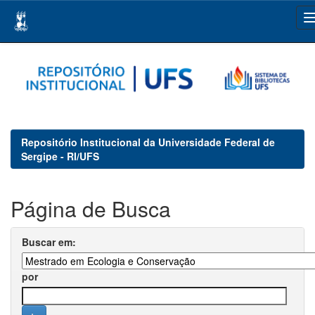
Skip
navigation
Repositório Institucional da Universidade Federal de
Sergipe - RI/UFS
Página de Busca
Buscar em:
por