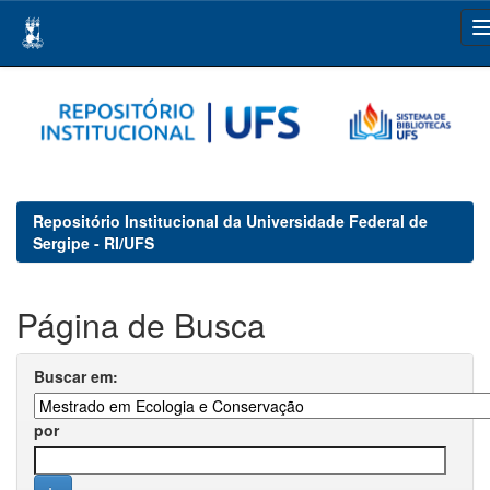
Skip
navigation
Repositório Institucional da Universidade Federal de
Sergipe - RI/UFS
Página de Busca
Buscar em:
por