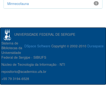
Mirmecofauna
1
UNIVERSIDADE FEDERAL DE SERGIPE
Sistema de
DSpace Software
Copyright © 2002-2010
Duraspace
Bibliotecas da
Universidade
Federal de Sergipe - SIBIUFS
Núcleo de Tecnologia da Informação - NTI
repositorio@academico.ufs.br
+55 79 3194-6528