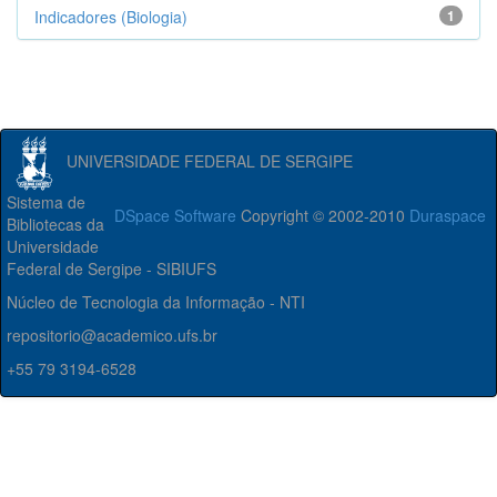
Indicadores (Biologia)
1
UNIVERSIDADE FEDERAL DE SERGIPE
Sistema de
DSpace Software
Copyright © 2002-2010
Duraspace
Bibliotecas da
Universidade
Federal de Sergipe - SIBIUFS
Núcleo de Tecnologia da Informação - NTI
repositorio@academico.ufs.br
+55 79 3194-6528