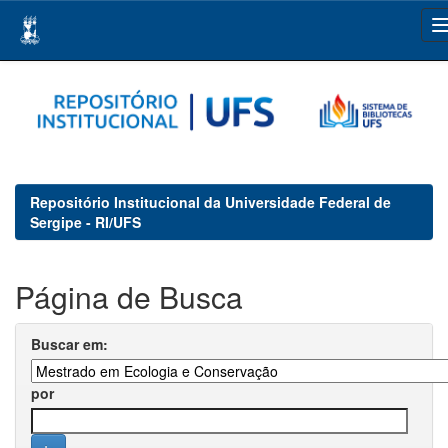
Skip
navigation
Repositório Institucional da Universidade Federal de
Sergipe - RI/UFS
Página de Busca
Buscar em:
por