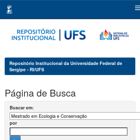
Skip
navigation
Repositório Institucional da Universidade Federal de
Sergipe - RI/UFS
Página de Busca
Buscar em:
por