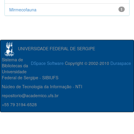
Mirmecofauna
1
UNIVERSIDADE FEDERAL DE SERGIPE
Sistema de
DSpace Software
Copyright © 2002-2010
Duraspace
Bibliotecas da
Universidade
Federal de Sergipe - SIBIUFS
Núcleo de Tecnologia da Informação - NTI
repositorio@academico.ufs.br
+55 79 3194-6528