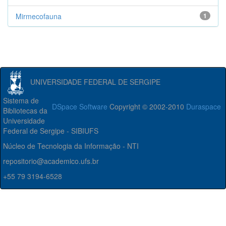
Mirmecofauna
1
UNIVERSIDADE FEDERAL DE SERGIPE
Sistema de
DSpace Software
Copyright © 2002-2010
Duraspace
Bibliotecas da
Universidade
Federal de Sergipe - SIBIUFS
Núcleo de Tecnologia da Informação - NTI
repositorio@academico.ufs.br
+55 79 3194-6528