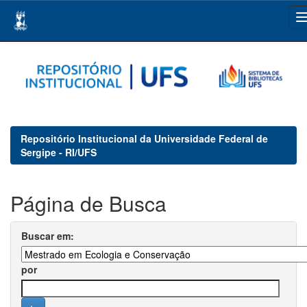
Skip
navigation
Repositório Institucional da Universidade Federal de
Sergipe - RI/UFS
Página de Busca
Buscar em:
por