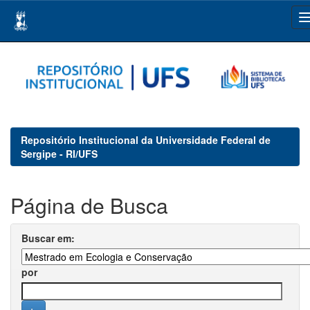
Skip
navigation
Repositório Institucional da Universidade Federal de
Sergipe - RI/UFS
Página de Busca
Buscar em:
por