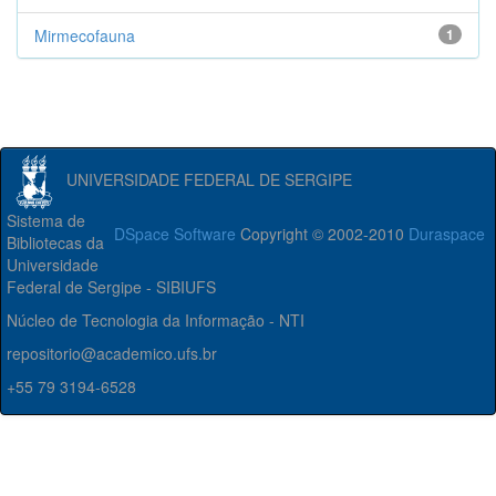
Mirmecofauna
1
UNIVERSIDADE FEDERAL DE SERGIPE
Sistema de
DSpace Software
Copyright © 2002-2010
Duraspace
Bibliotecas da
Universidade
Federal de Sergipe - SIBIUFS
Núcleo de Tecnologia da Informação - NTI
repositorio@academico.ufs.br
+55 79 3194-6528