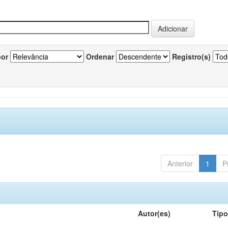
por
Ordenar
Registro(s)
Anterior
1
P
Autor(es)
Tip