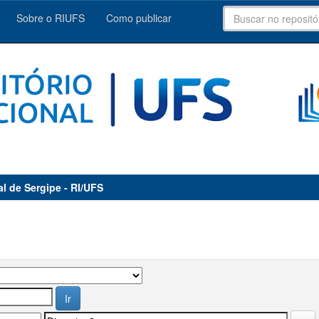
Sobre o RIUFS
Como publicar
al de Sergipe - RI/UFS