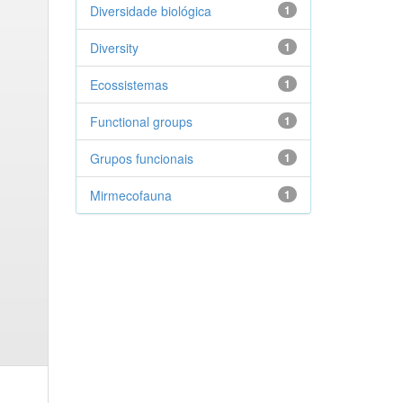
Diversidade biológica
1
Diversity
1
Ecossistemas
1
Functional groups
1
Grupos funcionais
1
Mirmecofauna
1