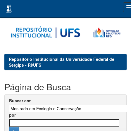
Skip
navigation
Repositório Institucional da Universidade Federal de
Sergipe - RI/UFS
Página de Busca
Buscar em:
por