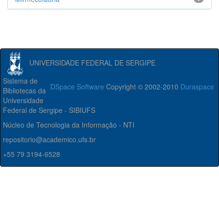
UNIVERSIDADE FEDERAL DE SERGIPE
Sistema de
DSpace Software
Copyright © 2002-2010
Duraspace
Bibliotecas da
Universidade
Federal de Sergipe - SIBIUFS
Núcleo de Tecnologia da Informação - NTI
repositorio@academico.ufs.br
+55 79 3194-6528