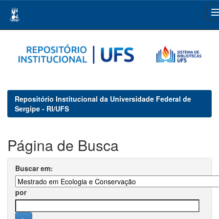
Skip
navigation
Repositório Institucional da Universidade Federal de
Sergipe - RI/UFS
Página de Busca
Buscar em:
por