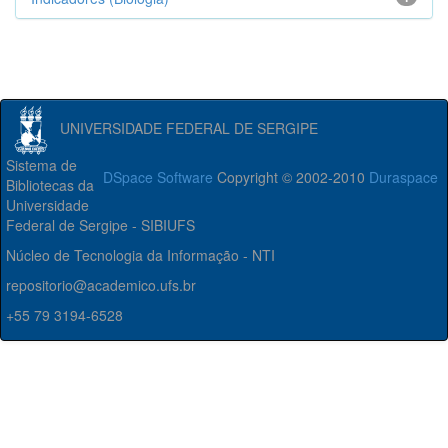
UNIVERSIDADE FEDERAL DE SERGIPE
Sistema de
DSpace Software
Copyright © 2002-2010
Duraspace
Bibliotecas da
Universidade
Federal de Sergipe - SIBIUFS
Núcleo de Tecnologia da Informação - NTI
repositorio@academico.ufs.br
+55 79 3194-6528