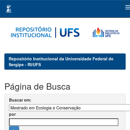
Skip
navigation
Repositório Institucional da Universidade Federal de
Sergipe - RI/UFS
Página de Busca
Buscar em:
por