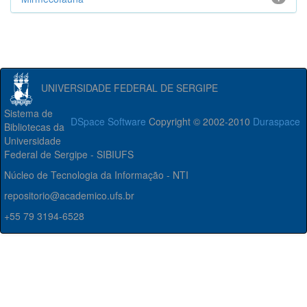
UNIVERSIDADE FEDERAL DE SERGIPE
Sistema de
DSpace Software
Copyright © 2002-2010
Duraspace
Bibliotecas da
Universidade
Federal de Sergipe - SIBIUFS
Núcleo de Tecnologia da Informação - NTI
repositorio@academico.ufs.br
+55 79 3194-6528